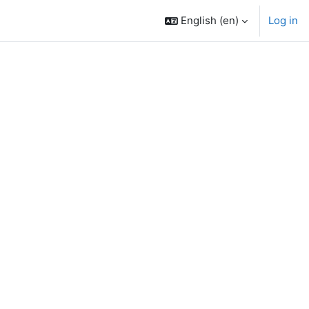
English ‎(en)‎
Log in